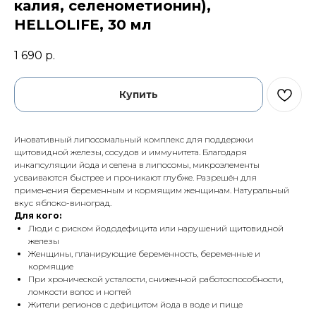
калия, селенометионин),
HELLOLIFE, 30 мл
1 690
р.
Купить
Иновативный липосомальный комплекс для поддержки
щитовидной железы, сосудов и иммунитета. Благодаря
инкапсуляции йода и селена в липосомы, микроэлементы
усваиваются быстрее и проникают глубже. Разрешён для
применения беременным и кормящим женщинам. Натуральный
вкус яблоко-виноград.
Для кого:
Люди с риском йододефицита или нарушений щитовидной
железы
Женщины, планирующие беременность, беременные и
кормящие
При хронической усталости, сниженной работоспособности,
ломкости волос и ногтей
Жители регионов с дефицитом йода в воде и пище