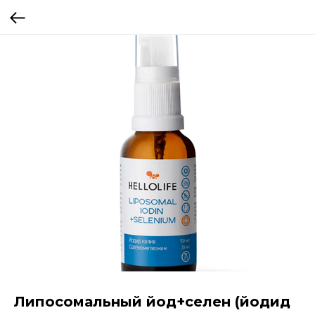
Липосомальный йод+селен (йодид