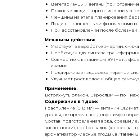
Вегетарианцы и веганы (при ограниче
Пожилые люди — при снижении усвое
Женщины на этапе планирования бер
Люди с повышенными физическими и 
При восстановлении после болезней 
Механизм действия:
Участвует в выработке энергии, сниж
Необходим для синтеза трансферрина
Совместно с витамином B9 (метилфол
анемии
Поддерживает здоровье нервной сис
Улучшает рост волос и общее самочу
Применение:
Встряхнуть флакон. Взрослым — по 1 нажат
Содержание в 1 дозе:
1 распыление (0,13 мл) — витамин B12 (м
уровня, не превышает допустимую норму
Состав: подготовленная вода, соевый ле
кислотности), сорбат калия (консервант),
ароматизатор «лесные ягоды», витамин B