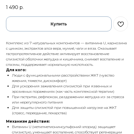
1 490
р.
Купить
Комплекс из 7 натуральных компонентов — витамина U, карнозина
с цинком, экстрактов алоэ вера, мумиё, чаги и вяза. Оказывает
гастропротективное действие: активирует восстановление
слизистой оболочки желудка и кишечника, снимает воспаление и
спазмы, поддерживает нормальную кислотность.
Для кого:
Люди с функциональными расстройствами ЖКТ (чувство
жжения, тяжести, дискомфорт)
Для ускорения заживления слизистой при язвенных и
эрозивных поражениях (как часть комплексной терапии)
При гастритах, рефлюксах, раздражении желудка из-за стресса
или нерегулярного питания
Для защиты слизистой при повышенной нагрузке на ЖКТ
(стресс, переедание, лекарства)
Механизм действия:
Витамин U (метилметионинсульфоний хлорид) защищает
слизистую, уменьшает воспаление, способствует регенерации