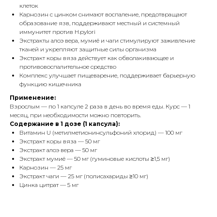
клеток
Карнозин с цинком снимают воспаление, предотвращают
образование язв, поддерживают местный и системный
иммунитет против H.pylori
Экстракты алоэ вера, мумиё и чаги стимулируют заживление
тканей и укрепляют защитные силы организма
Экстракт коры вяза действует как обволакивающее и
противовоспалительное средство
Комплекс улучшает пищеварение, поддерживает барьерную
функцию кишечника
Применение:
Взрослым — по 1 капсуле 2 раза в день во время еды. Курс — 1
месяц, при необходимости можно повторить.
Содержание в 1 дозе (1 капсула):
Витамин U (метилметионинсульфоний хлорид) — 100 мг
Экстракт коры вяза — 50 мг
Экстракт алоэ вера — 50 мг
Экстракт мумиё — 50 мг (гуминовые кислоты ≥1,5 мг)
Карнозин — 25 мг
Экстракт чаги — 25 мг (полисахариды ≥10 мг)
Цинка цитрат — 5 мг