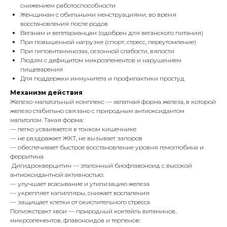
снижением работоспособности
Женщинам с обильными менструациями, во время
восстановления после родов
Веганам и вегетарианцам (одобрен для веганского питания)
При повышенной нагрузке (спорт, стресс, переутомление)
При гиповитаминозах, сезонной слабости, вялости
Людям с дефицитом микроэлементов и нарушением
пищеварения
Для поддержки иммунитета и профилактики простуд
Механизм действия
Железо-мальтольный комплекс — хелатная форма железа, в которой
железо стабильно связано с природным антиоксидантом
мальтолом. Такая форма:
— легко усваивается в тонком кишечнике
— не раздражает ЖКТ, не вызывает запоров
— обеспечивает быстрое восстановление уровня гемоглобина и
ферритина
Дигидрокверцитин — эталонный биофлавоноид с высокой
антиоксидантной активностью:
— улучшает всасывание и утилизацию железа
— укрепляет капилляры, снижает воспаления
— защищает клетки от окислительного стресса
Полиэкстракт хвои — природный коктейль витаминов,
микроэлементов, флавоноидов и терпенов: