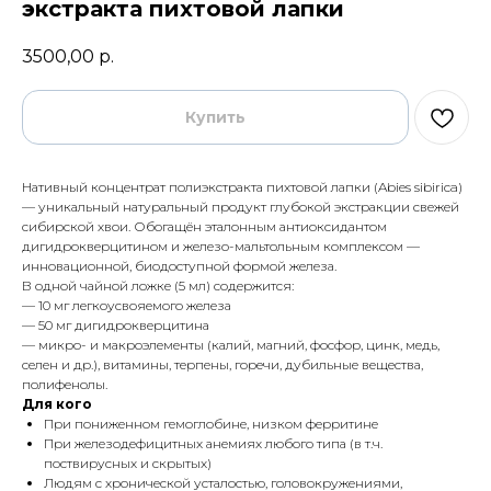
экстракта пихтовой лапки
3500,00
р.
Купить
Нативный концентрат полиэкстракта пихтовой лапки (Abies sibirica)
— уникальный натуральный продукт глубокой экстракции свежей
сибирской хвои. Обогащён эталонным антиоксидантом
дигидрокверцитином и железо-мальтольным комплексом —
инновационной, биодоступной формой железа.
В одной чайной ложке (5 мл) содержится:
— 10 мг легкоусвояемого железа
— 50 мг дигидрокверцитина
— микро- и макроэлементы (калий, магний, фосфор, цинк, медь,
селен и др.), витамины, терпены, горечи, дубильные вещества,
полифенолы.
Для кого
При пониженном гемоглобине, низком ферритине
При железодефицитных анемиях любого типа (в т.ч.
поствирусных и скрытых)
Людям с хронической усталостью, головокружениями,