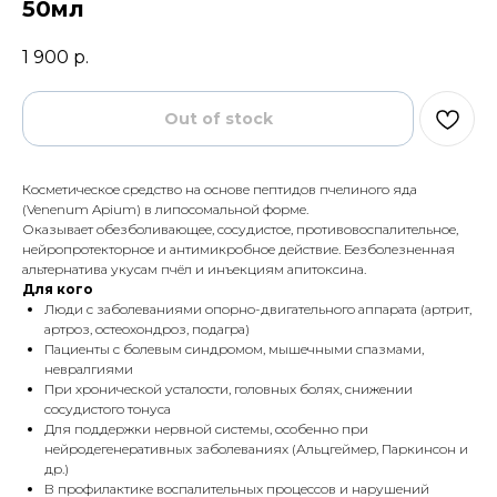
50мл
1 900
р.
Out of stock
Косметическое средство на основе пептидов пчелиного яда
(Venenum Apium) в липосомальной форме.
Оказывает обезболивающее, сосудистое, противовоспалительное,
нейропротекторное и антимикробное действие. Безболезненная
альтернатива укусам пчёл и инъекциям апитоксина.
Для кого
Люди с заболеваниями опорно-двигательного аппарата (артрит,
артроз, остеохондроз, подагра)
Пациенты с болевым синдромом, мышечными спазмами,
невралгиями
При хронической усталости, головных болях, снижении
сосудистого тонуса
Для поддержки нервной системы, особенно при
нейродегенеративных заболеваниях (Альцгеймер, Паркинсон и
др.)
В профилактике воспалительных процессов и нарушений