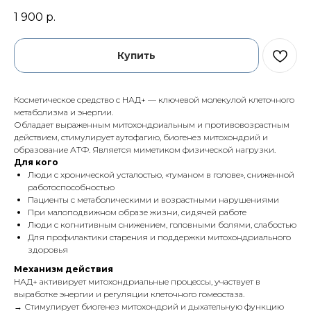
1 900
р.
Купить
Косметическое средство с НАД+ — ключевой молекулой клеточного
метаболизма и энергии.
Обладает выраженным митохондриальным и противовозрастным
действием, стимулирует аутофагию, биогенез митохондрий и
образование АТФ. Является миметиком физической нагрузки.
Для кого
Люди с хронической усталостью, «туманом в голове», сниженной
работоспособностью
Пациенты с метаболическими и возрастными нарушениями
При малоподвижном образе жизни, сидячей работе
Люди с когнитивным снижением, головными болями, слабостью
Для профилактики старения и поддержки митохондриального
здоровья
Механизм действия
НАД+ активирует митохондриальные процессы, участвует в
выработке энергии и регуляции клеточного гомеостаза.
→ Стимулирует биогенез митохондрий и дыхательную функцию