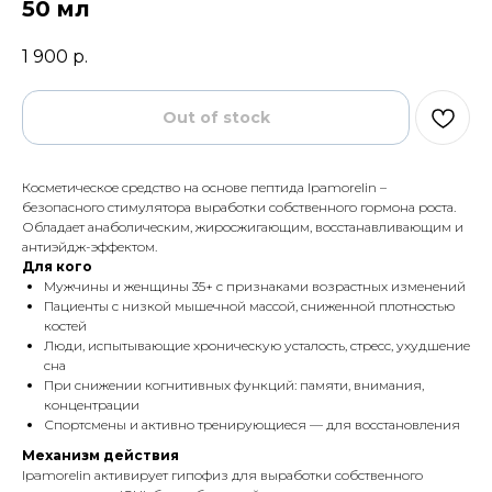
50 мл
1 900
р.
Out of stock
Косметическое средство на основе пептида Ipamorelin –
безопасного стимулятора выработки собственного гормона роста.
Обладает анаболическим, жиросжигающим, восстанавливающим и
антиэйдж-эффектом.
Для кого
Мужчины и женщины 35+ с признаками возрастных изменений
Пациенты с низкой мышечной массой, сниженной плотностью
костей
Люди, испытывающие хроническую усталость, стресс, ухудшение
сна
При снижении когнитивных функций: памяти, внимания,
концентрации
Спортсмены и активно тренирующиеся — для восстановления
Механизм действия
Ipamorelin активирует гипофиз для выработки собственного