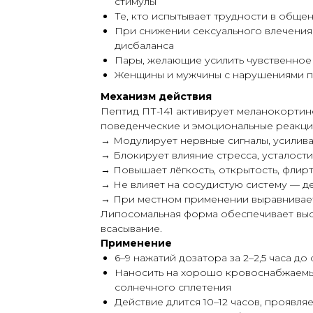
стимулы
Те, кто испытывает трудности в обще
При снижении сексуального влечения
дисбаланса
Пары, желающие усилить чувственное
Женщины и мужчины с нарушениями п
Механизм действия
Пептид ПТ-141 активирует меланокортин
поведенческие и эмоциональные реакци
→ Модулирует нервные сигналы, усили
→ Блокирует влияние стресса, усталост
→ Повышает лёгкость, открытость, флирт
→ Не влияет на сосудистую систему — д
→ При местном применении выравнивает
Липосомальная форма обеспечивает вы
всасывание.
Применение
6–9 нажатий дозатора за 2–2,5 часа д
Наносить на хорошо кровоснабжаемые 
солнечного сплетения
Действие длится 10–12 часов, проявл