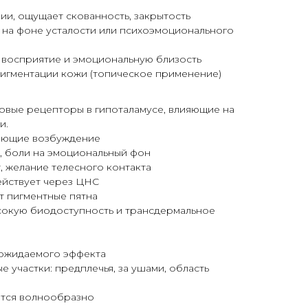
нии, ощущает скованность, закрытость
 на фоне усталости или психоэмоционального
 восприятие и эмоциональную близость
игментации кожи (топическое применение)
овые рецепторы в гипоталамусе, влияющие на
и.
вающие возбуждение
и, боли на эмоциональный фон
, желание телесного контакта
ействует через ЦНС
 пигментные пятна
сокую биодоступность и трансдермальное
о ожидаемого эффекта
участки: предплечья, за ушами, область
яется волнообразно