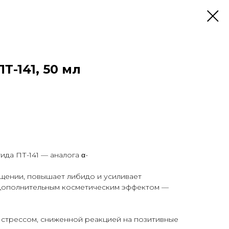
-141, 50 мл
да ПТ-141 — аналога α-
бщении, повышает либидо и усиливает
т дополнительным косметическим эффектом —
стрессом, сниженной реакцией на позитивные