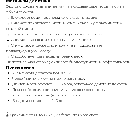
Механизм действия
Экстракт джимнемы влияет как на вкусовые рецепторы, так и на
обмен глюкозы.
→ Блокирует рецепторы сладкого вкуса на языке
→ Снижает привлекательность и «эмоциональную значимость»
сладкой пищи
→ Уменьшает аппетит и общее потребление калорий
→ Снижает всасывание глюкозы в кишечнике
→ Стимулирует секрецию инсулина и поддерживает
поджелудочную железу
→ Способствует регенерации бета-клеток
Липосомальная форма усиливает биодоступность и эффективность.
Применение
2–3 нажатия дозатора под язык
Через 1 минуту можно принимать пищу
Длительность эффекта — 1–2 часа, остаточное действие до суток
При необходимости очистить вкусовые рецепторы —
использовать горечь (например, кофе)
В одном флаконе — ≈140 доз
🌡️ Хранение: от +1 до +25 °C, избегать прямого света