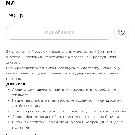
мл
1 900
р.
Out of stock
Эмульсионный соус с липосомальным экстрактом Gymnema
sylvestre — растения, известного в Аюрведе как «разрушитель
сахара».
Блокирует восприятие сладкого вкуса, снижает тягу к сладкому,
нормализует пищевое поведение и поддерживает метаболизм
глюкозы.
Для кого
Люди, стремящиеся снизить или исключить потребление
сладкого
Пациенты с избыточным весом, метаболическим синдромом,
диабетом 2 типа
Те, кто переедает на фоне стресса или «заедает» эмоции сладким
Люди с формировавшейся зависимостью от сладкой пищи
В рамках программ по снижению веса и коррекции пищевых
привычек