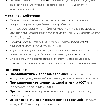
Беременным, кормящим женщинам и детям (подходит для
ранней профилактики дисбактериоза и иммунопатий
новорождённых)
Механизм действия:
Симбиотическая микрофлора подавляет рост патогенной
флоры и нормализует баланс микробиоты
Синтезирует ферменты и биологически активные вещества,
улучшая пищеварение и всасывание макро- и микроэлементов
(Fe, Ca, Zn, Mg)
Продуцируемая молочная кислота нормализует pH ЖКТ,
снижает эндогенную интоксикацию
Улучшает иммунный ответ, усиливает репаративные процессы,
повышает стрессоустойчивость и защиту от токсинов
Способствует профилактике ангиопатий, атеросклероза,
артритов, остеопороза и поддерживает гомеостаз организма
Применение:
Профилактика и восстановление:
взрослым — 1–2
капсулы в день; детям — 1 капсула в день во время или до еды.
При кишечных инфекциях, дисфункциях ЖКТ:
4–6
капсул/сутки в течение 7–9 дней.
При запорах:
4 капсулы на ночь, после улучшения дозу
снизить вдвое.
Онкопациенты (до и после химиотерапии):
1 капсула
каждые 1,5–2 часа, перерывы на сон.