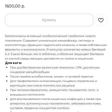
1600,00
р.
Купить
Биологически активный симбиотический пробиотик нового
поколения. Содержит уникальную микрофлору, пептиды и
олигопептиды (фракции гидролизата казеина), а также собственные
ферменты и аминокислоты. В капсулах количество живых бактерий
в 2–3 раза больше, чем в таблетках, а оболочка защищает бактерии
от кислой среды желудка, доставляя их прямо в кишечник.
Для кого:
При дисбактериозах различной этиологии, СРК, диспепсии,
синдроме мальабсорбции
После приёма антибиотиков, химио- и лучевой терапии
Для профилактики интоксикаций, пищевых отравлений и
адаптации при смене климата или рациона
При гастроэнтероколитах, холецистите, панкреатите, гипо- и
анацидных состояниях
Для восстановления после кишечных инфекций, а также при
аллергиях, аутоиммунных проявлениях, заболеваниях кожи,
суставов, сердечно-сосудистой системы