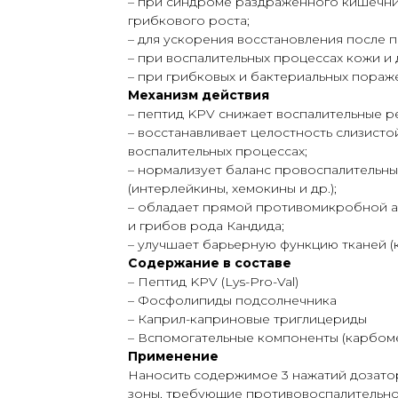
– при синдроме раздражённого кишечни
грибкового роста;
– для ускорения восстановления после 
– при воспалительных процессах кожи и 
– при грибковых и бактериальных поражен
Механизм действия
– пептид KPV снижает воспалительные р
– восстанавливает целостность слизист
воспалительных процессах;
– нормализует баланс провоспалительн
(интерлейкины, хемокины и др.);
– обладает прямой противомикробной а
и грибов рода Кандида;
– улучшает барьерную функцию тканей (к
Содержание в составе
– Пептид KPV (Lys-Pro-Val)
– Фосфолипиды подсолнечника
– Каприл-каприновые триглицериды
– Вспомогательные компоненты (карбоме
Применение
Наносить содержимое 3 нажатий дозатора
зоны, требующие противовоспалительно