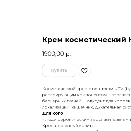
Крем косметический 
1900,00
р.
Купить
Косметический крем с пептидом KPV (Ly
репарирующим компонентом, направленн
барьерных тканей. Подходит для корре
локализации (кишечник, дыхательная сист
Для кого
– люди с хроническими воспалительными
Крона, язвенный колит);