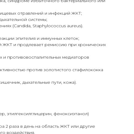
ка, синдроме избыточного бактериального или
пищевых отравлений и инфекций ЖКТ;
дыхательной системы;
иях (Candida, Staphylococcus aureus).
еакции эпителия и иммунных клеток;
ой ЖКТ и продлевает ремиссию при хронических
ых и противовоспалительных медиаторов
ктивностью против золотистого стафилококка
ишечник, дыхательные пути, кожа).
р, этилгексилглицерин, феноксиэтанол)
 2 раза в день на область ЖКТ или другие
го воздействия.