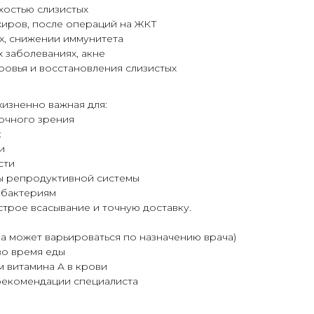
хостью слизистых
иров, после операций на ЖКТ
х, снижении иммунитета
 заболеваниях, акне
овья и восстановления слизистых
жизненно важная для:
ночного зрения
к
и
сти
ы репродуктивной системы
 бактериям
трое всасывание и точную доставку.
ка может варьироваться по назначению врача)
во время еды
 витамина A в крови
рекомендации специалиста