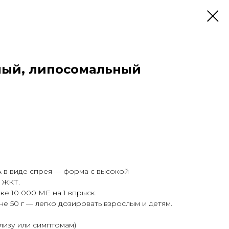
ный, липосомальный
 в виде спрея — форма с высокой
 ЖКТ.
е 10 000 МЕ на 1 впрыск.
е 50 г — легко дозировать взрослым и детям.
лизу или симптомам)