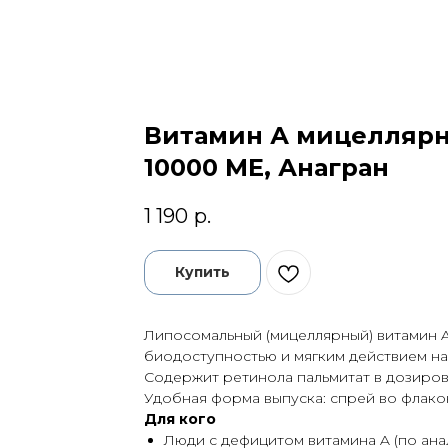
Витамин А мицелляр
10000 МЕ, Анагран
1 190
р.
Купить
Липосомальный (мицеллярный) витамин A
биодоступностью и мягким действием на
Содержит ретинола пальмитат в дозировк
Удобная форма выпуска: спрей во флакон
Для кого
Люди с дефицитом витамина A (по ана