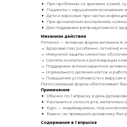
При проблемах со зрением, кожей, су
Пациенты с нарушением всасывания ж
Дети и взрослые при частых инфекция
При хронических воспалениях, кожных
Для поддержки репродуктивного здор
Механизм действия
Ретинол — активная форма витамина A, 
→ Здоровья глаз (особенно сетчатки) и 
→ Иммунной защиты слизистых оболоче
→ Синтеза коллагена и регенерации кож
→ Поддержки антиоксидантной активно
→ Нормального деления клеток и работ
→ Повышения устойчивости к вирусам и
Липосомальная форма обеспечивает быс
Применение
Обычно по 1 впрыску в день (дозиров
Распылить в полость рта, желательно 
Курс — индивидуально, под контролем
Важно: не превышать дозировку без 
Содержание в 1 впрыске