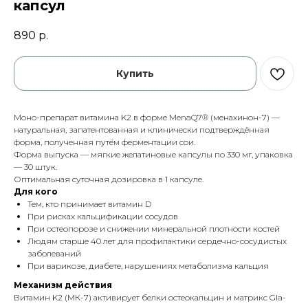
капсул
890
р.
Купить
Моно-препарат витамина K2 в форме MenaQ7® (менахинон-7) —
натуральная, запатентованная и клинически подтверждённая
форма, полученная путём ферментации сои.
Форма выпуска — мягкие желатиновые капсулы по 330 мг, упаковка
— 30 штук.
Оптимальная суточная дозировка в 1 капсуле.
Для кого
Тем, кто принимает витамин D
При рисках кальцификации сосудов
При остеопорозе и снижении минеральной плотности костей
Людям старше 40 лет для профилактики сердечно-сосудистых
заболеваний
При варикозе, диабете, нарушениях метаболизма кальция
Механизм действия
Витамин K2 (МК-7) активирует белки остеокальцин и матрикс Gla-