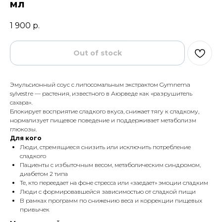
мл
1 900
р.
Out of stock
Эмульсионный соус с липосомальным экстрактом Gymnema
sylvestre — растения, известного в Аюрведе как «разрушитель
сахара».
Блокирует восприятие сладкого вкуса, снижает тягу к сладкому,
нормализует пищевое поведение и поддерживает метаболизм
глюкозы.
Для кого
Люди, стремящиеся снизить или исключить потребление
сладкого
Пациенты с избыточным весом, метаболическим синдромом,
диабетом 2 типа
Те, кто переедает на фоне стресса или «заедает» эмоции сладким
Люди с формировавшейся зависимостью от сладкой пищи
В рамках программ по снижению веса и коррекции пищевых
привычек