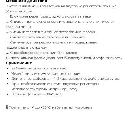
Механизм действия
Экстракт джимнемы влияет как на вкусовые рецепторы, так и на
обмен глюкозы.
→ Блокирует рецепторы сладкого вкуса на языке
→ Снижает привлекательность и «эмоциональную значимость»
сладкой пищи
→ Уменьшает аппетит и общее потребление калорий
→ Снижает всасывание глюкозы в кишечнике
→ Стимулирует секрецию инсулина и поддерживает
поджелудочную железу
→ Способствует регенерации бета-клеток
Липосомальная форма усиливает биодоступность и эффективность.
Применение
2–3 нажатия дозатора под язык
Через 1 минуту можно принимать пищу
Длительность эффекта — 1–2 часа, остаточное действие до суток
При необходимости очистить вкусовые рецепторы —
использовать горечь (например, кофе)
В одном флаконе — ≈140 доз
🌡️ Хранение: от +1 до +25 °C, избегать прямого света