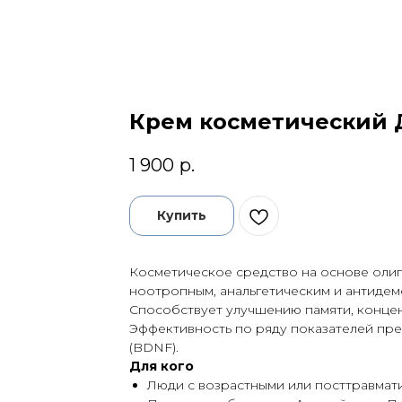
Крем косметический Д
1 900
р.
Купить
Косметическое средство на основе оли
ноотропным, анальгетическим и антиде
Способствует улучшению памяти, концен
Эффективность по ряду показателей пр
(BDNF).
Для кого
Люди с возрастными или посттравма