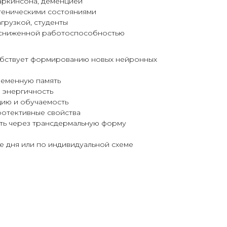
аркинсона, деменцией
теническими состояниями
грузкой, студенты
, сниженной работоспособностью
обствует формированию новых нейронных
ременную память
 энергичность
ию и обучаемость
ротективные свойства
ть через трансдермальную форму
е дня или по индивидуальной схеме