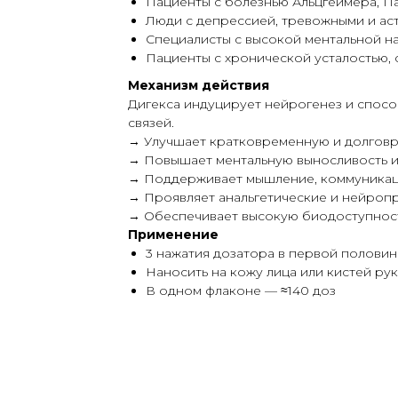
Пациенты с болезнью Альцгеймера, П
Люди с депрессией, тревожными и ас
Специалисты с высокой ментальной на
Пациенты с хронической усталостью
Механизм действия
Дигекса индуцирует нейрогенез и спос
связей.
→ Улучшает кратковременную и долгов
→ Повышает ментальную выносливость и
→ Поддерживает мышление, коммуникац
→ Проявляет анальгетические и нейроп
→ Обеспечивает высокую биодоступнос
Применение
3 нажатия дозатора в первой половин
Наносить на кожу лица или кистей рук
В одном флаконе — ≈140 доз