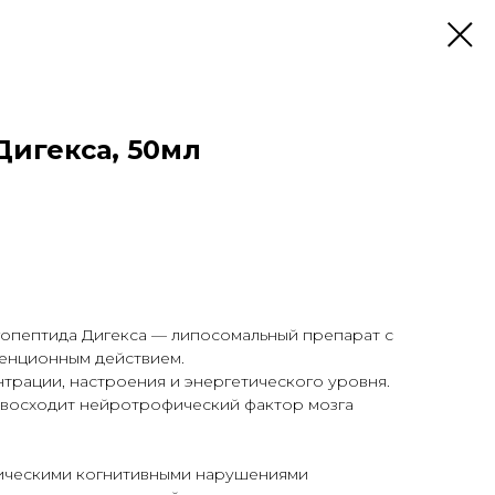
игекса, 50мл
гопептида Дигекса — липосомальный препарат с
менционным действием.
трации, настроения и энергетического уровня.
евосходит нейротрофический фактор мозга
тическими когнитивными нарушениями