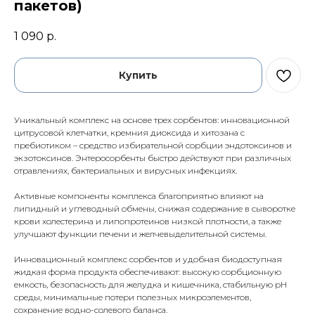
пакетов)
1 090
р.
Купить
Уникальный комплекс на основе трех сорбентов: инновационной
цитрусовой клетчатки, кремния диоксида и хитозана с
пребиотиком – средство избирательной сорбции эндотоксинов и
экзотоксинов. Энтеросорбенты быстро действуют при различных
отравлениях, бактериальных и вирусных инфекциях.
Активные компоненты комплекса благоприятно влияют на
липидный и углеводный обмены, снижая содержание в сыворотке
крови холестерина и липопротеинов низкой плотности, а также
улучшают функции печени и желчевыделительной системы.
Инновационный комплекс сорбентов и удобная биодоступная
жидкая форма продукта обеспечивают: высокую сорбционную
емкость, безопасность для желудка и кишечника, стабильную pH
среды, минимальные потери полезных микроэлементов,
сохранение водно-солевого баланса.