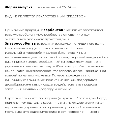
Форма выпуска:
стик-пакет массой 20г, 14 шт.
БАД. НЕ ЯВЛЯЕТСЯ ЛЕКАРСТВЕННЫМ СРЕДСТВОМ
Применение природных
сорбентов
в комплексе обеспечивает
высокую сорбционную способность в отношении эндо-,
экзотоксинов различного происхождения.
Энтеросорбенты
выводят их из желудочно-кишечного тракта
без изменения водно-солевого баланса и pH среды.
Идеальный энтеросорбент должен быть нетоксичным,
нетравматичным для слизистых оболочек, с хорошей эвакуацией из
кишечника, с высокой сорбционной емкостью по отношению к
удаляемым компонентам химуса. Желательно, чтобы применение
неизбирательных энтеросорбентов сопровождалось минимальной
потерей полезных нутриентов. По мере прохождения по
кишечнику связанные компоненты не должны подвергаться
десорбции, изменять рН среды, воздействовать на процессы
секреции и менять микрофлору кишечника.
Взрослым принимать по 1 порции (20 грамм) 1-3 раза в день. Перед
применением тщательно разомните стик-пакет. Держа стик-пакет
вертикально, отрежьте или оторвите его уголок в обозначенном
месте. Выдавите содержимое стика в рот. Раствор принимают в